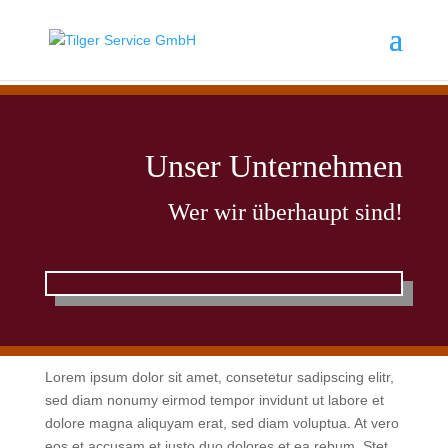
Unser Unternehmen
Wer wir überhaupt sind!
https://www.belgieapotheek.com/kopen-kamagra-
effervescent-online-safe/
Lorem ipsum dolor sit amet, consetetur sadipscing elitr,
sed diam nonumy eirmod tempor invidunt ut labore et
dolore magna aliquyam erat, sed diam voluptua. At vero
eos et accusam et justo duo dolores et ea rebum. Stet